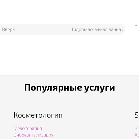
В
Вверх
Гидромассажная ванна ›
Популярные услуги
Косметология
S
Мезотерапия
S
Биоревитализация
Х