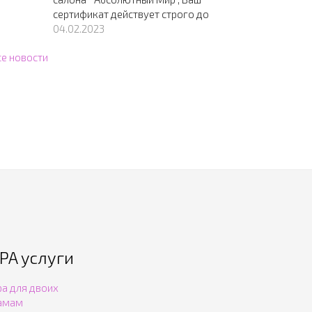
сертификат действует строго до
04.02.2023
се новости
PA услуги
pa для двоих
амам