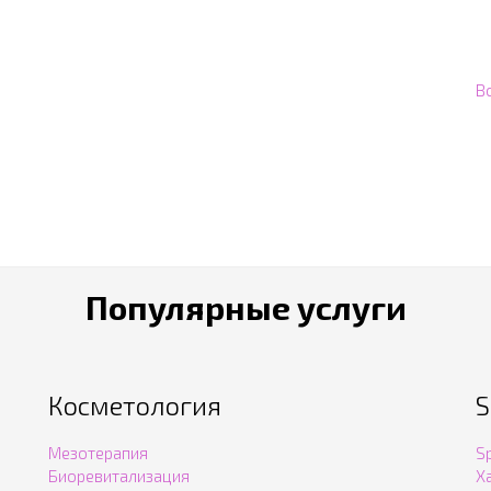
В
Популярные услуги
Косметология
S
Мезотерапия
S
Биоревитализация
Х