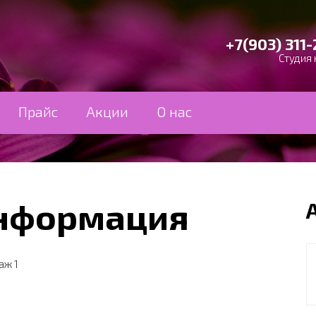
+7(903) 311-
Студия 
Прайс
Акции
О нас
информация
таж 1