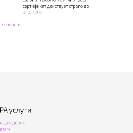
сертификат действует строго до
04.02.2023
се новости
PA услуги
pa для двоих
амам