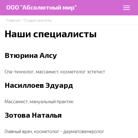
Перейти к основному содержанию
ООО "Абсолютный мир"
Togg
navig
»
Главная
Студия красоты
Наши специалисты
Втюрина Алсу
Спа-технолог, массажист, косметолог эстетист
Насиллоев Эдуард
Массажист, мануальный практик
Зотова Наталья
Главный врач, косметолог - дерматовенеролог