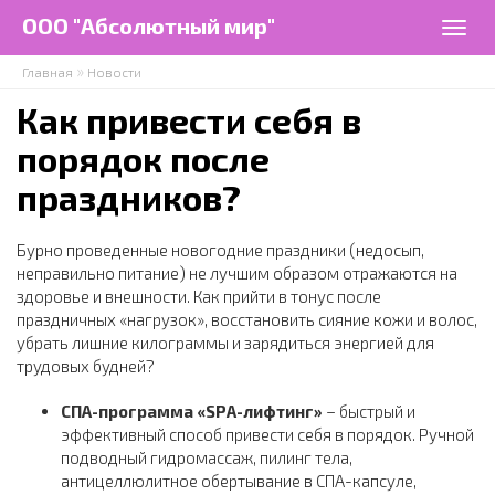
Перейти к основному содержанию
ООО "Абсолютный мир"
Togg
navig
»
Главная
Новости
Как привести себя в
порядок после
праздников?
Бурно проведенные новогодние праздники (недосып,
неправильно питание) не лучшим образом отражаются на
здоровье и внешности. Как прийти в тонус после
праздничных «нагрузок», восстановить сияние кожи и волос,
убрать лишние килограммы и зарядиться энергией для
трудовых будней?
СПА-программа «SPA-лифтинг»
– быстрый и
эффективный способ привести себя в порядок. Ручной
подводный гидромассаж, пилинг тела,
антицеллюлитное обертывание в СПА-капсуле,