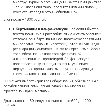
миоструктурный массаж лица, RF-лифтинг лица и тела
– за 2,5 часа Ваше тело наполнится новыми силами,
кожа станет подтянутой и обновленной!
Стоимость – 4800 рублей.
Обёртывание в Альфа-капсуле
– поможет быстро
восстановить силы, расслабиться и очистить организм
от токсинов. Обёртывание насыщает кожу полезными
микроэлеменатами и кислотами, которые нужны для
регенерации и омоложения клеток организма. Кроме
того, обертывание является эффективной
антицеллюлитной процедурой. Альфа-капсула
прогревает кожу, выводит токсины, усиливает
циркуляцию крови и лимфы, запуская стимуляцию
гормонального и витаминного обмена.
Вы можете выбрать грязевое обёртывание, обёртывание с
голубой глиной, ламинарией, лечебными маслами,
фруктовыми крем-масками.
Длительность – 30 минут, стоимость – от 600 до 1200
рублей.