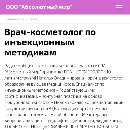
Перейти к основному содержанию
ООО "Абсолютный мир"
Togg
navig
»
Главная
Новости
Врач-косметолог по
инъекционным
методикам
Рады сообщить, что в нашем салоне красоты и СПА
"Абсолютный мир" принимает ВРАЧ-КОСМЕТОЛОГ с 10
летнем стажем! Наталья Владимировна - врач-дерматолог,
образование высшее медицинское. Специалист по
инъекционным методикам (с действующими
сертификатами). - Контурная пластика на основе
гиалуроновой кислоты - Инъекционная коррекция морщин
ботулотоксином типа А (Ботокс, Диспорт) - Лечение
гипергидроза подмышечной области - Мезотерапия -
Биоревитализация - Тредлифтинг (мононити, жидкие нити)
ТОЛЬКО СЕРТИФИЦИРОВАННЫЕ ПРЕПАРАТЫ С БОЛЬШИМ