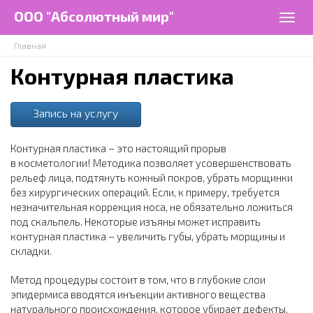
Перейти к основному содержанию
ООО "Абсолютный мир"
Togg
navig
Главная
Контурная пластика
Запись на услугу
Контурная пластика – это настоящий прорыв
в косметологии! Методика позволяет усовершенствовать
рельеф лица, подтянуть кожный покров, убрать морщинки
без хирургических операций. Если, к примеру, требуется
незначительная коррекция носа, не обязательно ложиться
под скальпель. Некоторые изъяны может исправить
контурная пластика – увеличить губы, убрать морщины и
складки.
Метод процедуры состоит в том, что в глубокие слои
эпидермиса вводятся инъекции активного вещества
натурального происхождения, которое убирает дефекты,