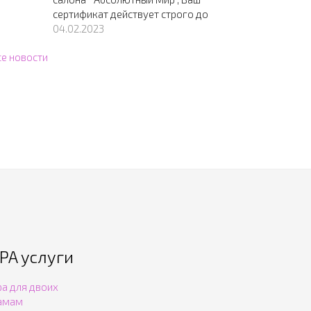
сертификат действует строго до
04.02.2023
се новости
PA услуги
pa для двоих
амам