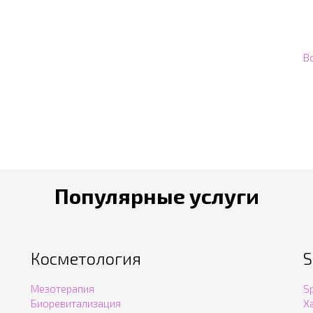
В
Популярные услуги
Косметология
S
Мезотерапия
S
Биоревитализация
Х