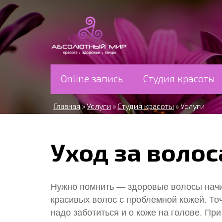
Перейти к основному содержанию
Online запись
Студия красоты
Главная
Услуги
Студия красоты
Услуги
»
»
»
Уход за воло
Нужно помнить — здоровые волосы начи
красивых волос с проблемной кожей. Точ
надо заботиться и о коже на голове. Пр