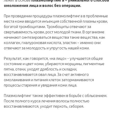
лежит в основе
плазмолифтинга – уникального способа
омоложения лица и волос без операции.
При проведении процедуры плазмолифтинга в проблемные
места кожи вводится инъекция собственной плазмы крови,
богатой тромбоцитами. Тромбоциты отвечают за
свертываемость крови, рост молодой ткани. В организме
начинают синтезироваться вещества такие вещества, как
коллаген, гиалуроновая кислота, эластин – именно они
отвечают за молодость и упругость нашей кожи.
Результат, как говорится, «на лицо» - улучшается общее
состояние и цвет кожи, убираются морщины, пигментные
пятна, отеки, уходят дряблость и складки,
восстанавливается овал лица. За счет активного
омолаживания и питания клеток затормаживаются
процессы старения и увядания кожи лица.
Плазмолифтинг также эффективен в борьбе с облысением.
После полного курса лечения волосы полностью
восстанавливаются, уходит перхоть, себорея.