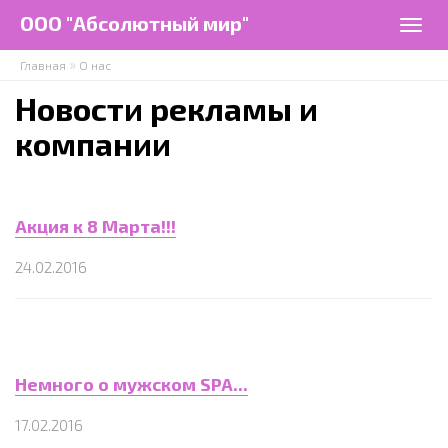
Перейти к основному содержанию
ООО "Абсолютный мир"
Togg
navig
»
Главная
О нас
Новости рекламы и
компании
Акция к 8 Марта!!!
24.02.2016
Немного о мужском SPA...
17.02.2016